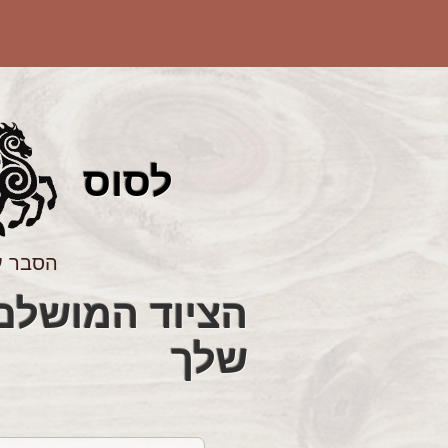
לס
וס
הסבר ע
שלך