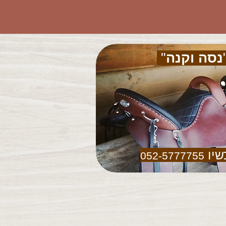
נסה וקנה
"
שיו
052-5777755