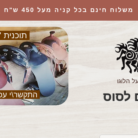
משלוח חינם בכל קניה מעל 450 ש"ח
תוכנית "
ל הלוגו
הציוד המושלם לסוס
התקשר\י עכ