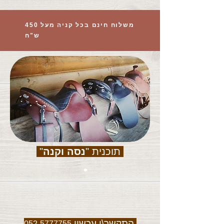
משלוח חינם בכל קניה מעל 450
ש"ח
תוכנית "
נסה וקנה
"
התקשר\י עכשיו
052-5777755