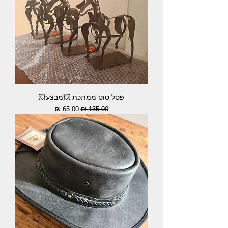
פסל סוס ממתכת 💥מבצע💥
מחיר רגיל
מחיר מבצע