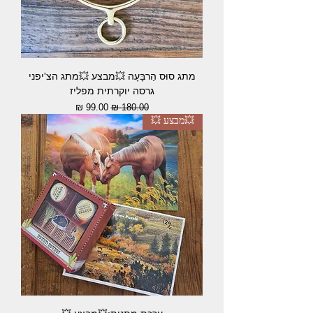
מתג סוּס הַרבָּעָה 💥מבצע 💥מתג הצ'יפני
גרסה יוקרתית מפליז
מחיר רגיל
מחיר מבצע
💥מבצע 💥