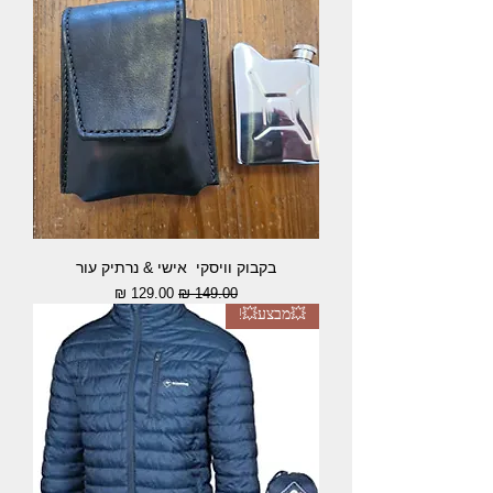
בקבוק וויסקי אישי & נרתיק עור
מחיר רגיל
מחיר מבצע
💥מבצע💥!