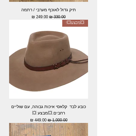
תיק גדול לאוכף מערבי / רתמה
מחיר רגיל
מחיר מבצע
💥מבצע💥!
כובע לבד קלאסי איכות גבוהה, עם שוליים
רחבים.💥מבצע 💥
מחיר רגיל
מחיר מבצע