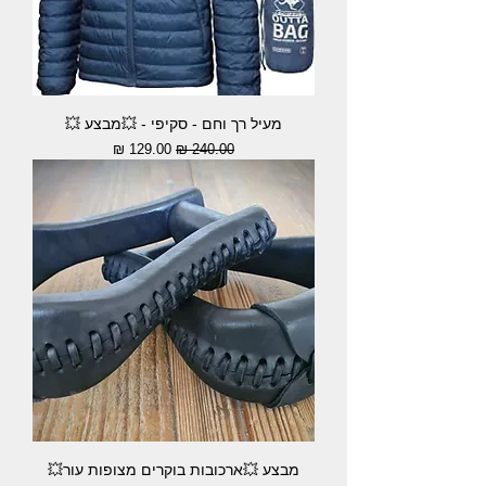
מעיל רך וחם - סקיפי - 💥מבצע 💥
מחיר רגיל
מחיר מבצע
מבצע 💥ארכובות בוקרים מצופות עור💥