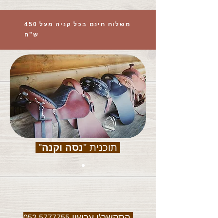
משלוח חינם בכל קניה מעל 450
ש"ח
תוכנית "
נסה וקנה
"
התקשר\י עכשיו
052-5777755