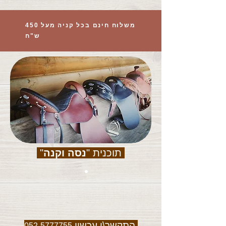
משלוח חינם בכל קניה מעל 450
ש"ח
תוכנית "
נסה וקנה
"
התקשר\י עכשיו
052-5777755