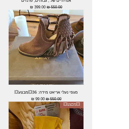
אמיתיים של , גבוהים, פרנזים
מחיר רגיל
מחיר מבצע
מגפי נעלי אריאט מידה: 36💥מבצע💥
מחיר רגיל
מחיר מבצע
💥מבצע💥