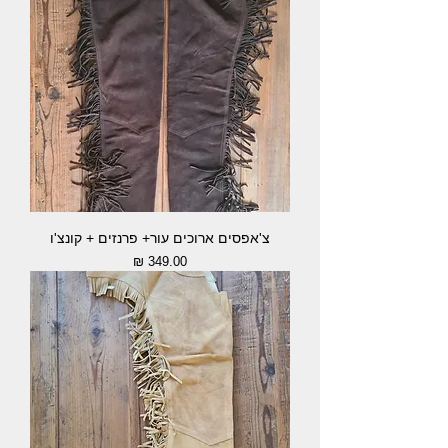
צ'אפסים ארוכים עור+ פרנזים + קונצ'ו
מחיר