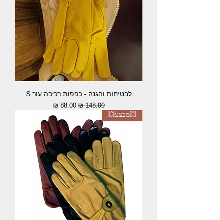
לבטיחות והגנה - כפפות רכיבה עור S
מחיר רגיל
מחיר מבצע
💥מבצע💥