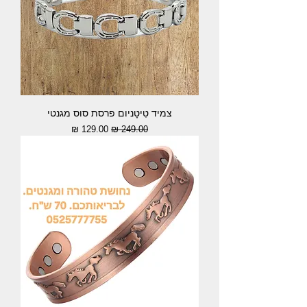
צמיד טִיטָניום פרסת סוס מגנטי
מחיר רגיל
מחיר מבצע