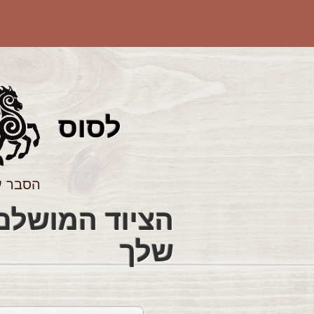
לס
וס
הסבר ע
שלך