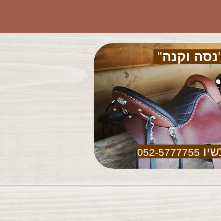
נסה וקנה
"
שיו
052-5777755