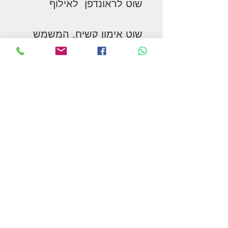
שוט לראונדפן לאילוף
שוט אימון קשיח, המשמש
כהארכה לזרועו של המאמן
ומאפשר לגעת בסוס בצורה
מדויקת. מתאים לכל סוגי
העבודה מהקרקע במגרש,
ראונדפן ולונג'. השוט באורך
1.26 מ' עם שרוך באור 1.80
מ' הניתן להסרה לפי הצורך
המשך בקניות