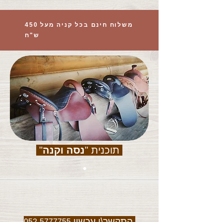
משלוח חינם בכל קניה מעל 450
ש"ח
תוכנית "
נסה וקנה
"
התקשר\י עכשיו
052-5777755