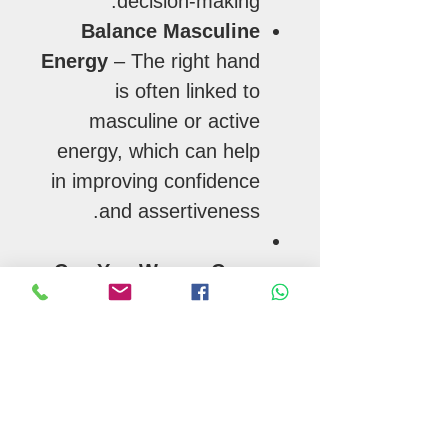
decision-making.
Balance Masculine
Energy
– The right hand
is often linked to
masculine or active
energy, which can help
in improving confidence
and assertiveness.
Can You Wear a Copper
Bracelet on Both Hands?
Yes! If you want to balance
both receiving and giving
energies, you can wear
copper bracelets on both