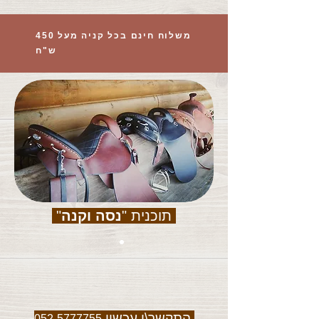
משלוח חינם בכל קניה מעל 450
ש"ח
תוכנית "
נסה וקנה
"
התקשר\י עכשיו
052-5777755