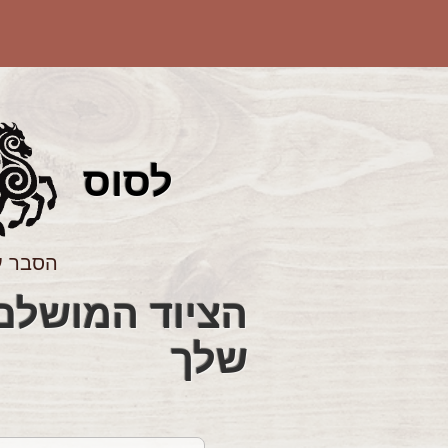
לס
וס
הסבר ע
שלך