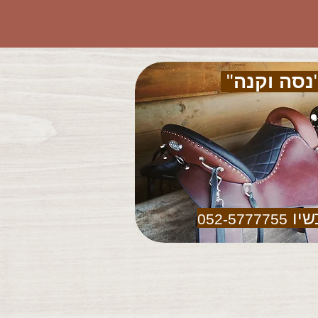
נסה וקנה
"
שיו
052-5777755