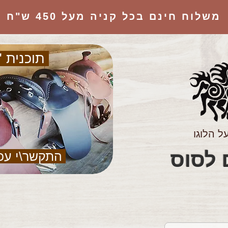
משלוח חינם בכל קניה מעל 450 ש"ח
תוכנית "
ל הלוגו
הציוד המושלם לסוס
התקשר\י עכ