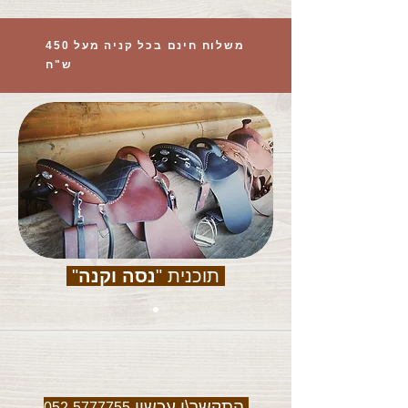
משלוח חינם בכל קניה מעל 450
ש"ח
תוכנית "
נסה וקנה
"
התקשר\י עכשיו
052-5777755