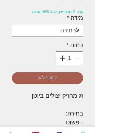
קנה 2 מוצרים, קבל 5% הנחה
מידה
*
כמות
*
הוספה לסל
זג מחזיק יצולים ביוטן
בְּחִירָה:
- פָּשׁוּט
- חזק ועמיד במיוחד