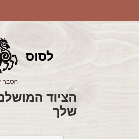
לס
וס
הסבר ע
שלך