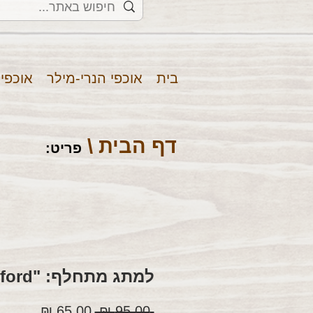
בית
אוכפי הנרי-מילר
אוכפי
דף הבית \
פריט
:
למתג מתחלף: "Waterford"
מחיר
מחיר
 ‏95.00 ‏₪ 