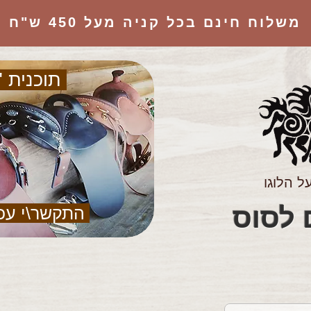
משלוח חינם בכל קניה מעל 450 ש"ח
תוכנית "
ל הלוגו
הציוד המושלם לסוס
התקשר\י עכ