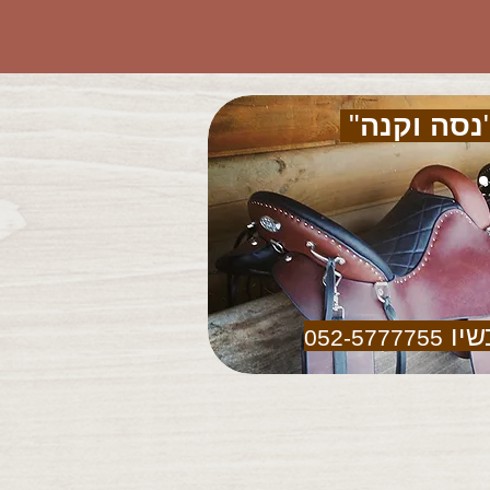
נסה וקנה
"
שיו
052-5777755