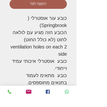
הוספה לסל
כובע עור אוסטרלי (
Springbrook)
הכובע הזה מגיע עם לולאה
לחוט (לא כולל החוט)
2 ventilation holes on each
side
כובע אוסטרלי איכותי עמיד
וייחודי.
כובע מתאימ לעמוד
בתנאים מחוספסים.
עור איכותי, משומן
* מצורפת טבלת מידות- ניתן
למדוד את היקף הראש