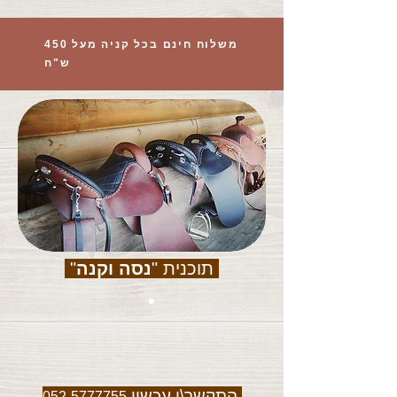
משלוח חינם בכל קניה מעל 450
ש"ח
תוכנית "
נסה וקנה
"
התקשר\י עכשיו
052-5777755