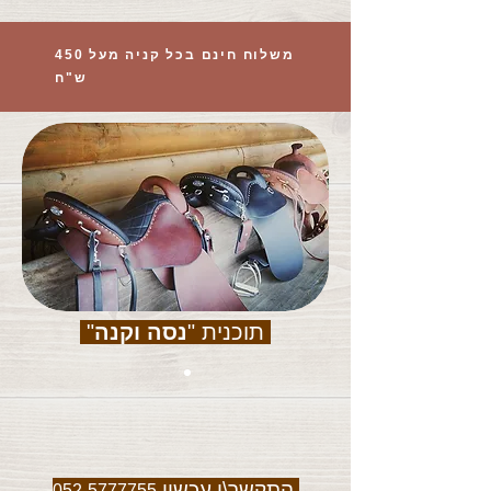
משלוח חינם בכל קניה מעל 450
ש"ח
תוכנית "
נסה וקנה
"
התקשר\י עכשיו
052-5777755