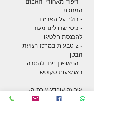
- ריפוד מאחורי האבזם
המתכת
- רולר על האבזם
- כיסי שרוולים מעור
להכנסת הלטיגו
- 2 טבעות במרכז רצועת
הבטן
- הניאופרן ניתן להסרה
באמצעות סקוטש
איך זה עובד? צורת ה-
Soulder Relief Cinch
מאפשרת למרכז ה-חגורת
בטן לשבת בחריץ ההיקפו
הטבעי של הסוס, בעוד