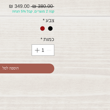
מחיר
מחיר
 ‏380.00 ‏₪ 
קנה 2 מוצרים, קבל 5% הנחה
רגיל
מבצ
צבע
*
כמות
*
הוספה לסל