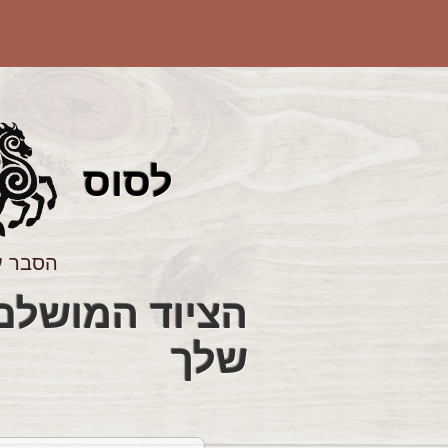
לס
וס
הסבר ע
שלך