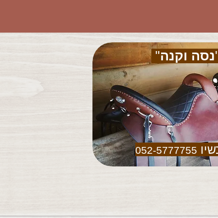
נסה וקנה
"
שיו
052-5777755