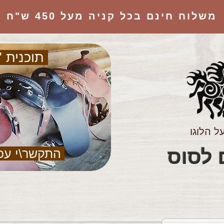
משלוח חינם בכל קניה מעל 450 ש"ח
תוכנית "
ל הלוגו
הציוד המושלם לסוס
התקשר\י עכ