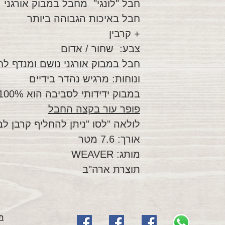
חבל "לונגי" מחבל במבוק אורגני
חבל באיכות הגבוהה ביותר
+ קרבין
צבע: שחור / אדום
חבל במבוק אורגני נושם ומנדף לח
ונוחות: מרגיש נהדר בידיים
במבוק ידידותי לסביבה הוא 100% טבעי
פופר עור בקצה החבל
לולאה "לסו "ניתן להחליף קרבן ל
אורך: 7.6 מטר
מותג: WEAVER
תוצרת ארה"ב
תק