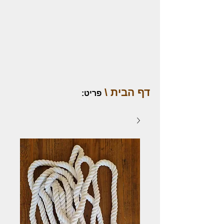
דף הבית \
פריט
: