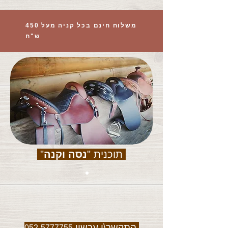
משלוח חינם בכל קניה מעל 450
ש"ח
תוכנית "
נסה וקנה
"
התקשר\י עכשיו
052-5777755