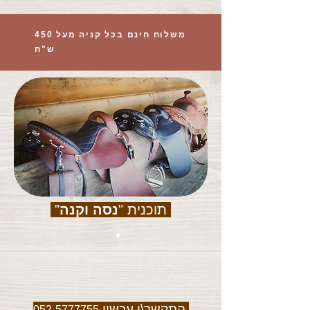
משלוח חינם בכל קניה מעל 450
ש"ח
תוכנית "
נסה וקנה
"
התקשר\י עכשיו
052-5777755