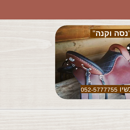
נסה וקנה
"
שיו
052-5777755