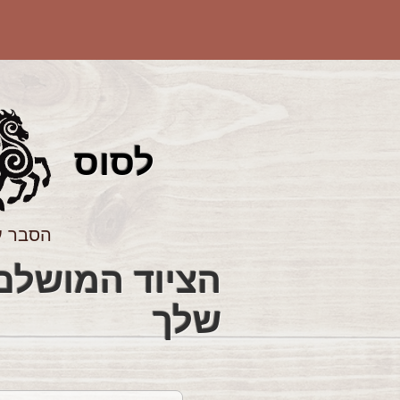
לס
וס
הסבר ע
שלך