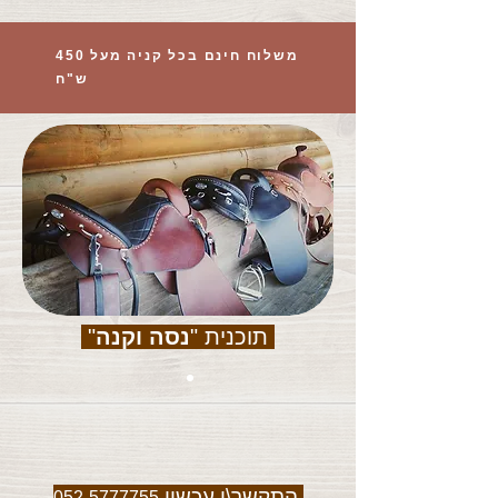
משלוח חינם בכל קניה מעל 450
ש"ח
תוכנית "
נסה וקנה
"
התקשר\י עכשיו
052-5777755