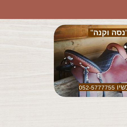
נסה וקנה
"
שיו
052-5777755