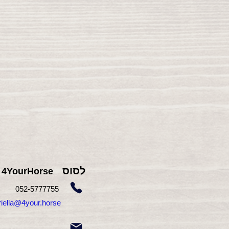
לסוס
4YourHorse
755
052-5777
gabriella@4your.horse