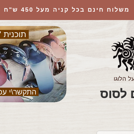
משלוח חינם בכל קניה מעל 450 ש"ח
תוכנית "
ל הלוגו
הציוד המושלם לסוס
התקשר\י עכ