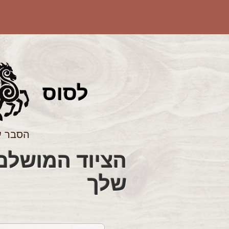
לס
וס
הסבר ע
שלך