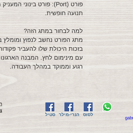
פורט (Port): פורט בינוני ה
תנועה חופשית.
למה לבחור במתג הזה?
מתג הפורט נחשב לנפוץ ומומלץ במ
בזכות היכולת שלו להעביר פקודות
עם מינימום לחץ. המבנה הארגונו
רגוע וממוקד במהלך העבודה.
תק
צ
לסוס
הנרי-מילר
סטיל