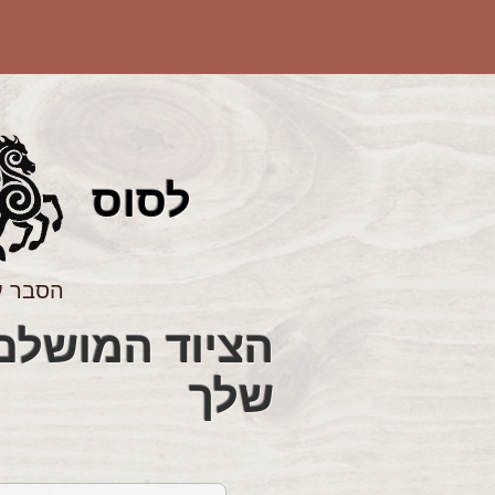
לס
וס
הסבר ע
שלך