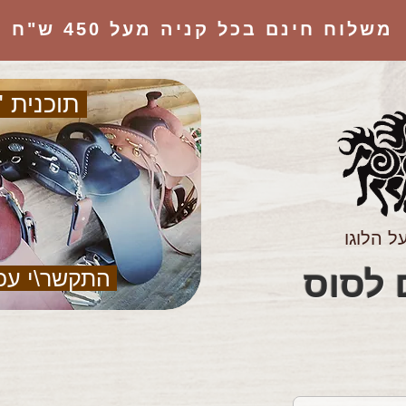
משלוח חינם בכל קניה מעל 450 ש"ח
תוכנית "
ל הלוגו
הציוד המושלם לסוס
התקשר\י עכ