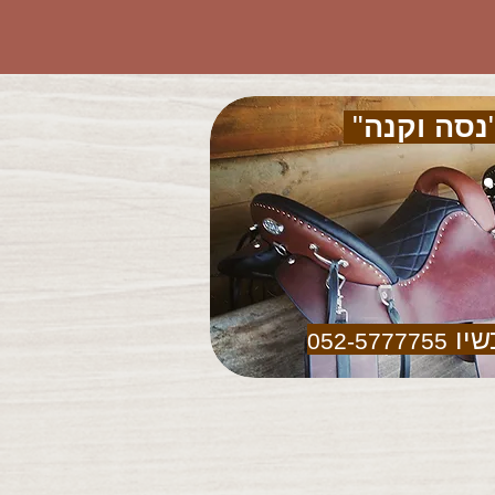
נסה וקנה
"
שיו
052-5777755