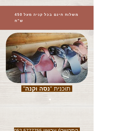
משלוח חינם בכל קניה מעל 450
ש"ח
תוכנית "
נסה וקנה
"
התקשר\י עכשיו
052-5777755