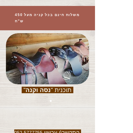
משלוח חינם בכל קניה מעל 450
ש"ח
תוכנית "
נסה וקנה
"
התקשר\י עכשיו
052-5777755