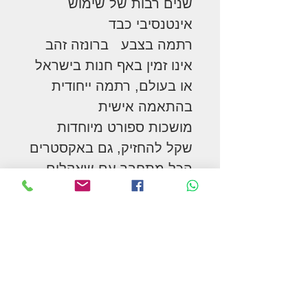
שנים רבות של שימוש
אינטנסיבי כבד
רתמה בצבע ברונזה זהב
אינו זמין באף חנות בישראל
או בעולם, רתמה ייחודית
בהתאמה אישית
מושכות ספורט מיוחדות
שקל להחזיק, גם באקסטרים
הכל מתחבר עם שאקלים,
לחיבור/ניתוק מהיר וקל.
חגורת בטן מרופדת.
הגודל מתכוונן כך שיתאים
לכל סוס
קל ואוורירי על הסוס, אך
חזק ועמיד במיוחד