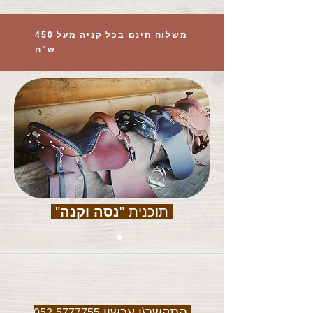
משלוח חינם בכל קניה מעל 450
ש"ח
תוכנית "
נסה וקנה
"
התקשר\י עכשיו
052-5777755