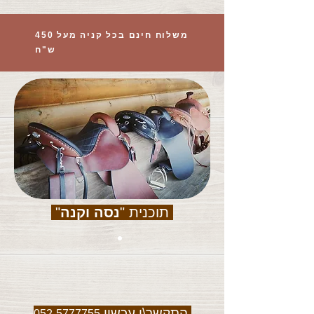
משלוח חינם בכל קניה מעל 450
ש"ח
תוכנית "
נסה וקנה
"
התקשר\י עכשיו
052-5777755