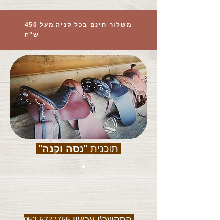
משלוח חינם בכל קניה מעל 450
ש"ח
תוכנית "
נסה וקנה
"
התקשר\י עכשיו
052-5777755