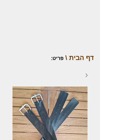
דף הבית \
פריט
: