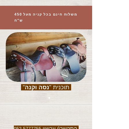
משלוח חינם בכל קניה מעל 450
ש"ח
תוכנית "
נסה וקנה
"
התקשר\י עכשיו
052-5777755