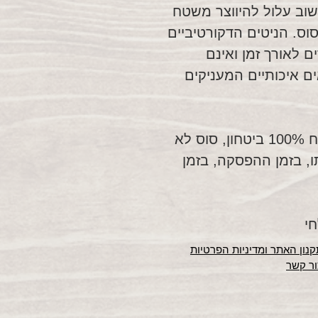
שוב עלול להיווצר משטח
וס. הניטים הדקורטיביים
ם לאורך זמן ואינם
יה כוללת 2 קונצ'ואים איכותיים המעניקים
רצועת צווארון נשלפת, כדי להבטיח 100% ביטחון, סוס לא
, בזמן ההפסקה, בזמן
חי
נון האתר ומדיניות הפרטיות
ור קשר