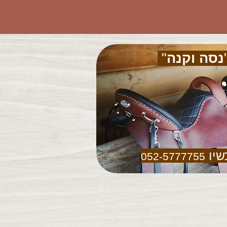
נסה וקנה
"
שיו
052-5777755