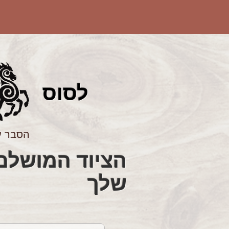
לס
וס
הסבר ע
שלך