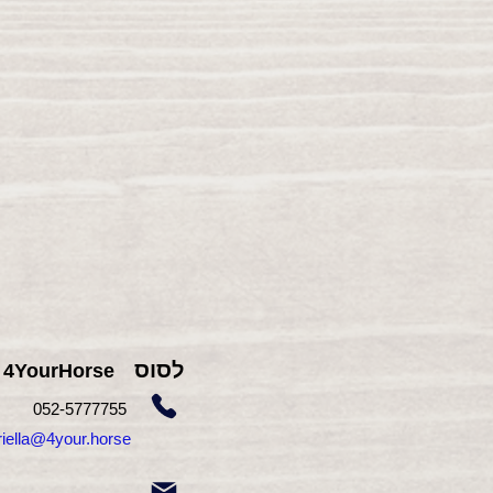
לסוס
4YourHorse
755
052-5777
gabriella@4your.horse