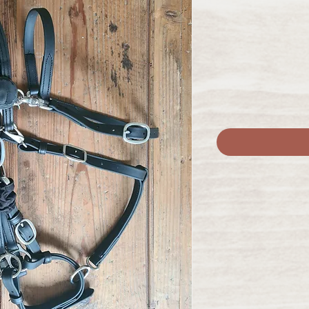
יר
צע