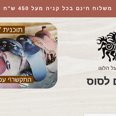
משלוח חינם בכל קניה מעל 450 ש"ח
תוכנית "
ל הלוגו
הציוד המושלם לסוס
התקשר\י עכ