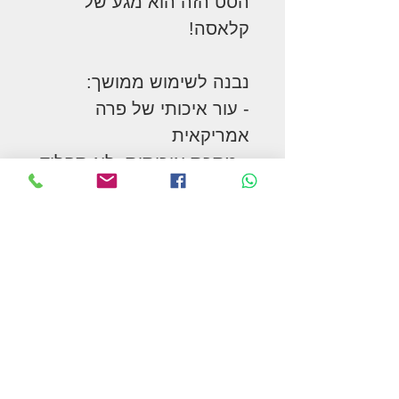
הסט הזה הוא מגע של
קלאסה!
נבנה לשימוש ממושך:
- עור איכותי של פרה
אמריקאית
- מתכת איכותית, לא תחליד
- תפירה איכותית, לא
תשתחרר ולא תירקב
- עיצוב איכותי, מתאים היטב
לרוב הסוסים
*ניתן להוסיף חזייה תואמת
תוצרת אמיש בארה"ב