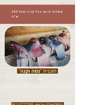
משלוח חינם בכל קניה מעל 450
ש"ח
תוכנית "
נסה וקנה
"
התקשר\י עכשיו
052-5777755