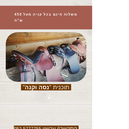
משלוח חינם בכל קניה מעל 450
ש"ח
תוכנית "
נסה וקנה
"
התקשר\י עכשיו
052-5777755