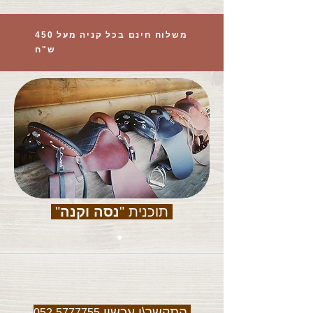
משלוח חינם בכל קניה מעל 450
ש"ח
תוכנית "
נסה וקנה
"
התקשר\י עכשיו
052-5777755