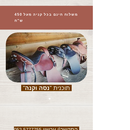
משלוח חינם בכל קניה מעל 450
ש"ח
תוכנית "
נסה וקנה
"
התקשר\י עכשיו
052-5777755