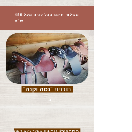
משלוח חינם בכל קניה מעל 450
ש"ח
תוכנית "
נסה וקנה
"
התקשר\י עכשיו
052-5777755