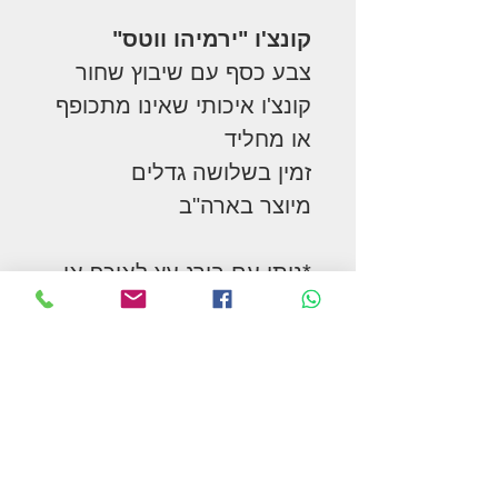
קונצ'ו "ירמיהו ווטס"
צבע כסף עם שיבוץ שחור
קונצ'ו איכותי שאינו מתכופף
או מחליד
זמין בשלושה גדלים
מיוצר בארה"ב
*ניתן עם בורג עץ לאוכף או
בורג קצר להוספה על נרתיק
טלפון, רצועות דורבן, נדן,
בננה וכו'
המשך בקניות