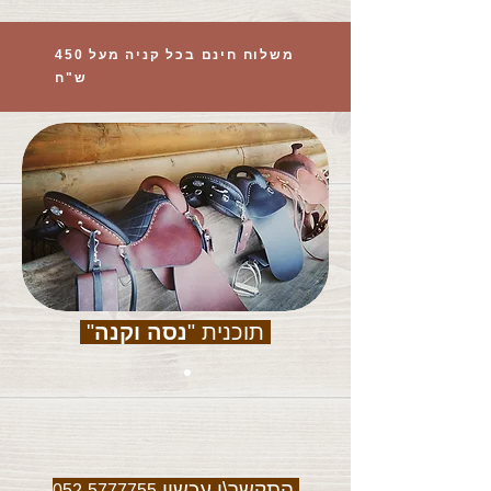
משלוח חינם בכל קניה מעל 450
ש"ח
תוכנית "
נסה וקנה
"
התקשר\י עכשיו
052-5777755