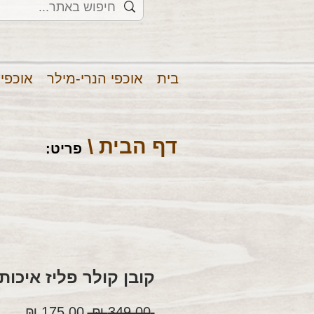
בית
אוכפי הנרי-מילר
אוכפי
דף הבית \
פריט
:
קובן קולר פליז איכותי
מחיר
מחיר
 ‏349.00 ‏₪ 