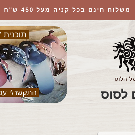
משלוח חינם בכל קניה מעל 450 ש"ח
תוכנית "
ל הלוגו
הציוד המושלם לסוס
התקשר\י עכ