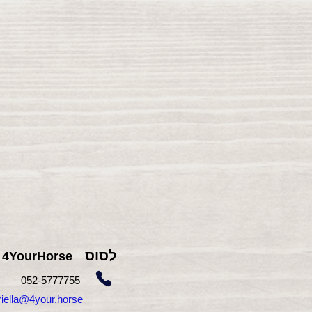
לסוס
4YourHorse
755
052-5777
gabriella@4your.horse