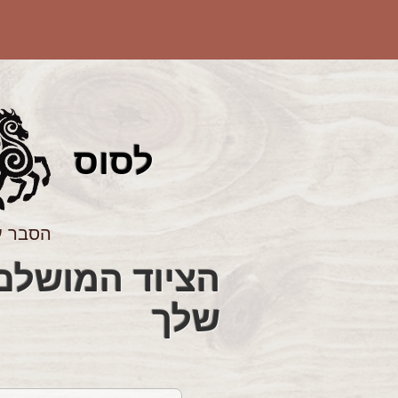
לס
וס
הסבר ע
שלך