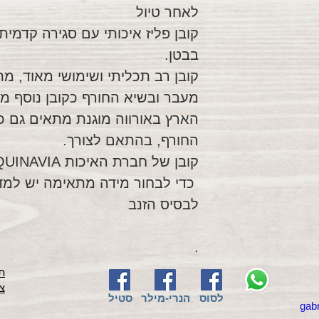
לאחר טיול
קובן פליז איכותי עם סגירה קדמית
בבטן.
קובן רב תכליתי ושימושי מאוד, מ
מעבר ובשיא החורף כקובן נוסף מ
הארץ באורווה מוגנת מתאים גם כק
החורף, בהתאם לצורך.
קובן של חברת האיכות EQUINAVIA.
כדי לבחור מידה מתאימה יש למד
לבסיס הזנב
.
תק
צ
לסוס
הנרי-מילר
סטיל