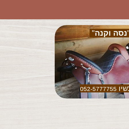
נסה וקנה
"
שיו
052-5777755