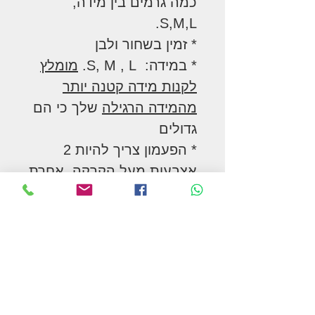
כמה גרמים בין מידה,
S,M,L.
* זמין בשחור ולבן
* במידה: S, M , L.
מומלץ
לקנות מידה קטנה יותר
מהמידה הרגילה
שלך כי הם
גדולים
* הפעמון צריך להיות 2
אצבעות מעל הקרקה, אחרת
הוא גרר והישפשף יפתח את
התפרים והמשקל ייפול.
* עשוי PVC, אינו סופג מים.
* רָחִיץ
* חריג יש סוס קצת שפשוף,
לכן בתחילה אל תשתמש זמן