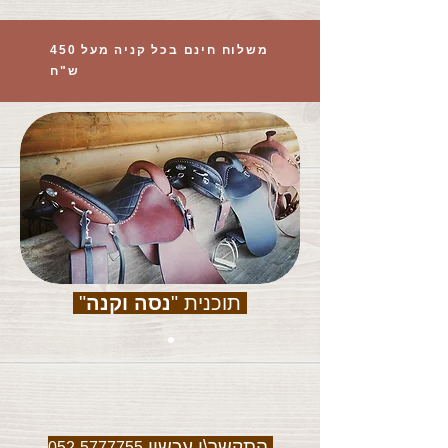
משלוח חינם בכל קניה מעל 450
ש"ח
תוכנית "
נסה וקנה
"
התקשר\י עכשיו
052-5777755