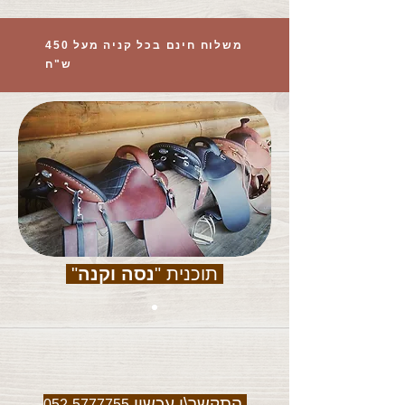
משלוח חינם בכל קניה מעל 450
ש"ח
תוכנית "
נסה וקנה
"
התקשר\י עכשיו
052-5777755