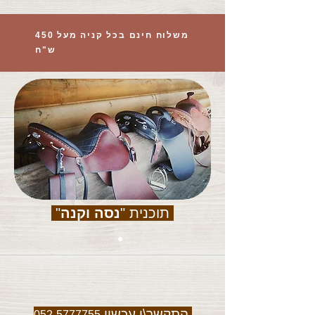
משלוח חינם בכל קניה מעל 450
ש"ח
תוכנית "
נסה וקנה
"
התקשר\י עכשיו
052-5777755