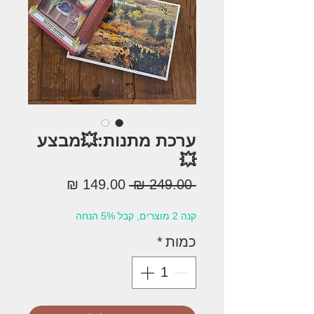
ערכת מתנות:💥מבצע
💥
מחיר
מחיר
 ‏249.00 ‏₪ 
רגיל
מבצע
קנה 2 מוצרים, קבל 5% הנחה
כמות
*