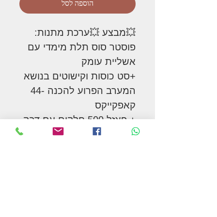
הוספה לסל
💥מבצע 💥ערכת מתנות:
פוסטר סוס תלת מימדי עם
אשליית עומק
+סט כוסות וקישוטים בנושא
המערב הפרוע להכנה -44
קאפקייקס
+ פאזל 500 חלקים עם דבק
להכנת פוסטר מהפרויקט
המוגמר.
+משלוח חינם!
המשך בקניות