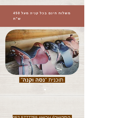
משלוח חינם בכל קניה מעל 450
ש"ח
תוכנית "
נסה וקנה
"
התקשר\י עכשיו
052-5777755