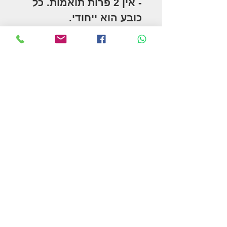
- אין 2 פרות תואמות. כל
כובע הוא ייחודי.
-חורי חיבור לחוטים בנויים
בתוך הכובע הזה, למקרה
שתרצו לקשור חוט
*מחזיק בקבוק מים תואם
נמכר בנפרד
*חוט קשירה נמכר בנפרד
המשך בקניות