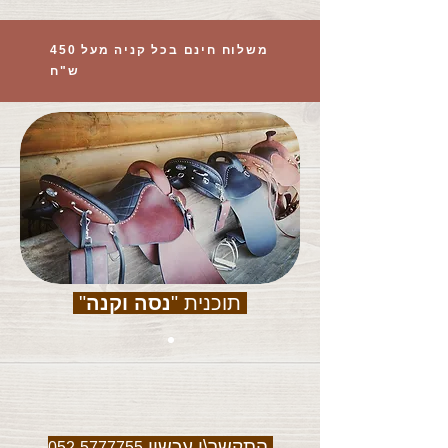
משלוח חינם בכל קניה מעל 450
ש"ח
תוכנית "
נסה וקנה
"
התקשר\י עכשיו
052-5777755