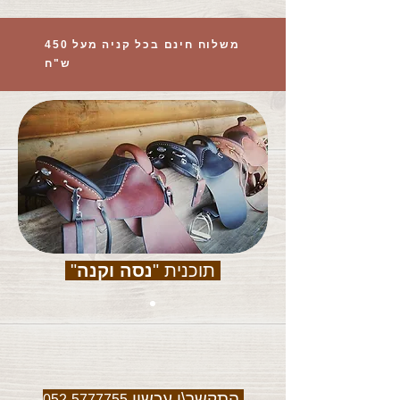
משלוח חינם בכל קניה מעל 450
ש"ח
תוכנית "
נסה וקנה
"
התקשר\י עכשיו
052-5777755