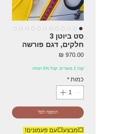
סט ביוטן 3
חלקים, דגם פורשה
מחיר
קנה 2 מוצרים, קבל 5% הנחה
כמות
*
הוספה לסל
💥מבצע💥עם פעמונים!