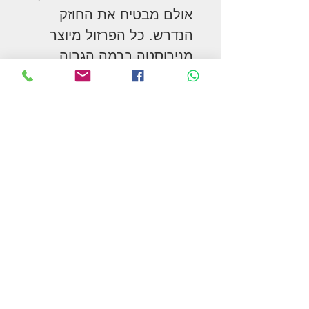
אולם מבטיח את החוזק
הנדרש. כל הפרזול מיוצר
מנירוסטה ברמה הגבוה
ביותר המבטיחה עמידות
לחלודה ועיוותים. סיומי
הרצועה נחתכים בפאזה כדי
ליצור גימור מושלם. ללא
הפאזה, שוב עלול להיווצר
משטח לא חלק שיגרום
שפשופים לעור הסוס.
הניטים הדקורטיביים שקועים
בתוך הרצועות, ולכן עמידים
לאורך זמן ואינם נופלים.
הראשייה כוללת 2 קונצ'ואים
איכותיים המעניקים מראה