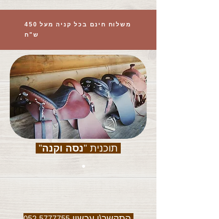
משלוח חינם בכל קניה מעל 450
ש"ח
תוכנית "
נסה וקנה
"
התקשר\י עכשיו
052-5777755