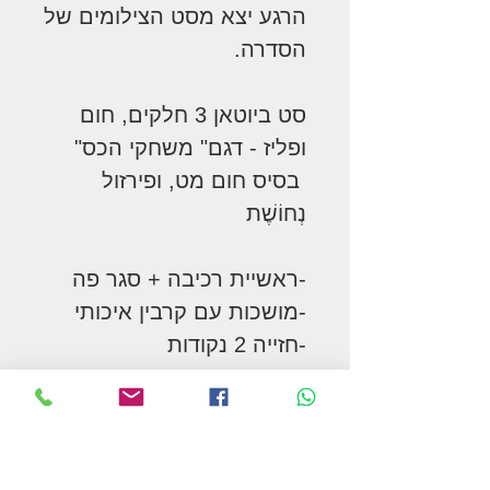
הרגע יצא מסט הצילומים של
הסדרה.
סט ביוטאן 3 חלקים, חום
ופליז - דגם" משחקי הכס"
בסיס חום מט, ופירזול
נְחוֹשֶׁת
-ראשיית רכיבה + סגר פה
-מושכות עם קרבין איכותי
-חזייה 2 נקודות
רצועת אף מתכווננת
אל הראשית רוזטות נחושת
יפות בצדדים