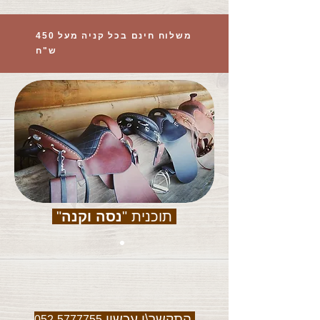
משלוח חינם בכל קניה מעל 450
ש"ח
תוכנית "
נסה וקנה
"
התקשר\י עכשיו
052-5777755