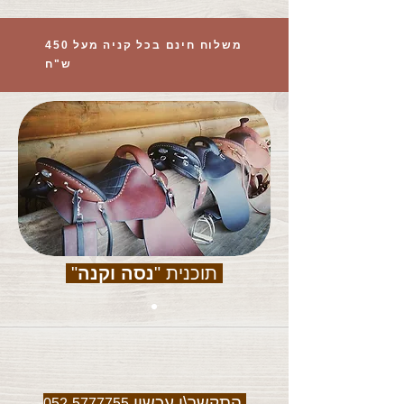
משלוח חינם בכל קניה מעל 450
ש"ח
תוכנית "
נסה וקנה
"
התקשר\י עכשיו
052-5777755