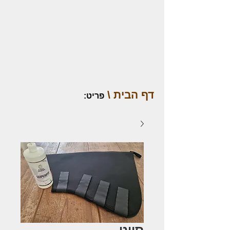
דף הבית \
פריט
:
סווט