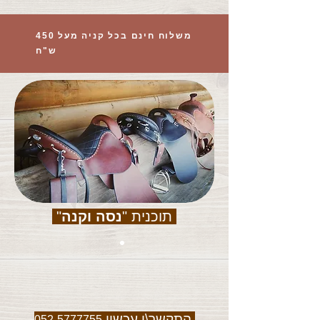
משלוח חינם בכל קניה מעל 450
ש"ח
תוכנית "
נסה וקנה
"
התקשר\י עכשיו
052-5777755