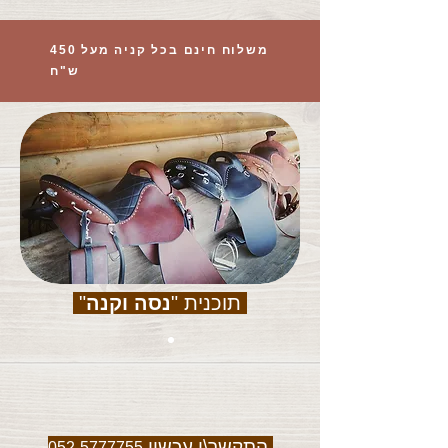
משלוח חינם בכל קניה מעל 450
ש"ח
תוכנית "
נסה וקנה
"
התקשר\י עכשיו
052-5777755