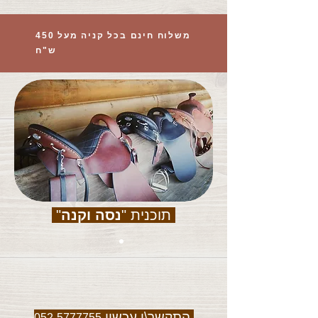
משלוח חינם בכל קניה מעל 450
ש"ח
תוכנית "
נסה וקנה
"
התקשר\י עכשיו
052-5777755