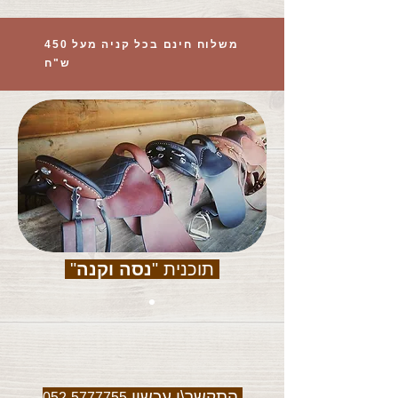
משלוח חינם בכל קניה מעל 450
ש"ח
תוכנית "
נסה וקנה
"
התקשר\י עכשיו
052-5777755