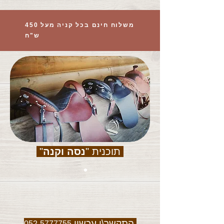
משלוח חינם בכל קניה מעל 450
ש"ח
תוכנית "
נסה וקנה
"
התקשר\י עכשיו
052-5777755