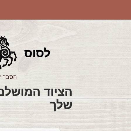
לס
וס
הסבר ע
שלך