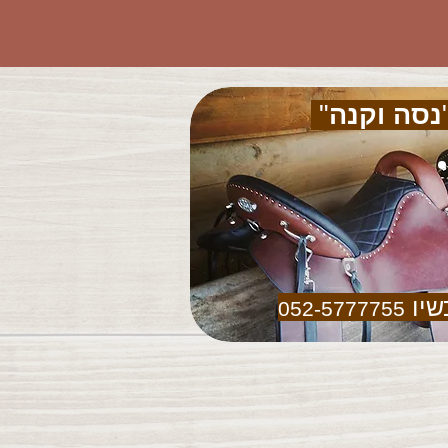
נסה וקנה
"
שיו
052-5777755