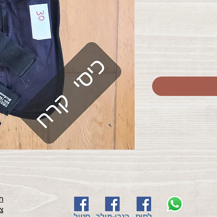
תק
צ
לסוס
הנרי-מילר
סטיל