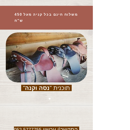
משלוח חינם בכל קניה מעל 450
ש"ח
תוכנית "
נסה וקנה
"
התקשר\י עכשיו
052-5777755