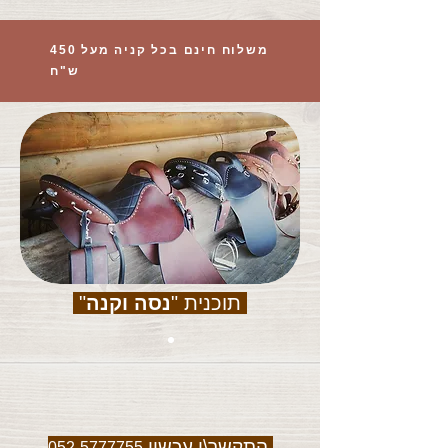
משלוח חינם בכל קניה מעל 450
ש"ח
תוכנית "
נסה וקנה
"
התקשר\י עכשיו
052-5777755